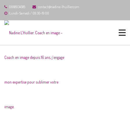
0668034585
contact@nadine-lhuillier.com
Lundi-Samedi / 09:30-19:00
ACCUEIL
SHOP
POUR ELLE
HOME
FEMME
LE SENS DES COULEURS
POUR LUI
AVANT-APRES
TEMOIGNAGES
PRESSE
BOUTIQUE
MA SÉLECTION