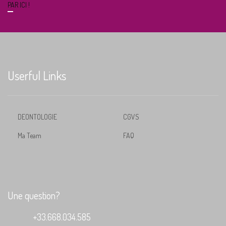
PAR ICI !
Userful Links
DEONTOLOGIE
CGVS
Ma Team
FAQ
Une question?
+33.668.034.585