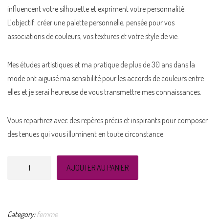
influencent votre silhouette et expriment votre personnalité.
L’objectif: créer une palette personnelle, pensée pour vos
associations de couleurs, vos textures et votre style de vie.
Mes études artistiques et ma pratique de plus de 30 ans dans la
mode ont aiguisé ma sensibilité pour les accords de couleurs entre
elles et je serai heureuse de vous transmettre mes connaissances.
Vous repartirez avec des repères précis et inspirants pour composer
des tenues qui vous illuminent en toute circonstance.
quantité
AJOUTER AU PANIER
de
LE
SENS
Category:
femme
DES