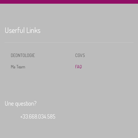
Userful Links
DEONTOLOGIE
CGVS
Ma Team
FAQ
Une question?
+33.668.034.585