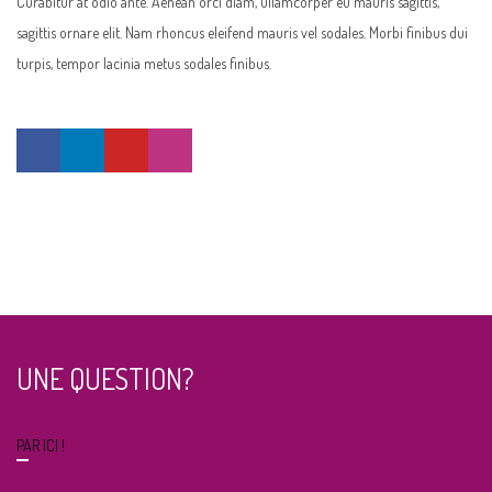
Curabitur at odio ante. Aenean orci diam, ullamcorper eu mauris sagittis,
sagittis ornare elit. Nam rhoncus eleifend mauris vel sodales. Morbi finibus dui
turpis, tempor lacinia metus sodales finibus.
UNE QUESTION?
PAR ICI !