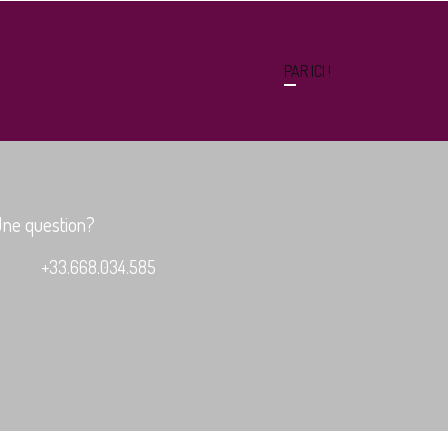
PAR ICI !
ne question?
+33.668.034.585